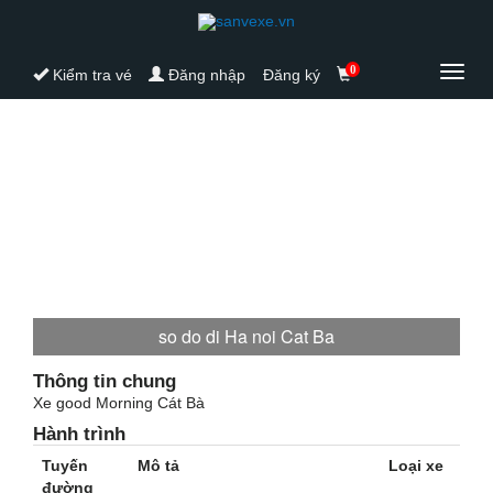
0
Toggl
Kiểm tra vé
Đăng nhập
Đăng ký
navig
so do di Ha noi Cat Ba
Thông tin chung
Xe good Morning Cát Bà
Hành trình
Tuyến
Mô tả
Loại xe
đường