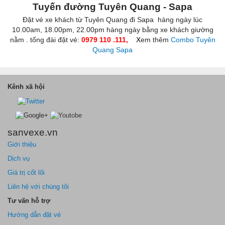
Tuyến đường
Tuyên Quang - Sapa
Đặt vé xe khách từ Tuyên Quang đi Sapa hàng ngày lúc
10.00am, 18.00pm, 22.00pm hàng ngày bằng xe khách giường
nằm . tổng đài đặt vé:
0979 110 .111,
X
em thêm
Combo Tuyên
Quang Sapa
Kênh xã hội
sanvexe.vn
Giới thiệu
Dịch vụ
Giá trị cốt lõi
Liên hệ với chúng tôi
Tư vấn hỗ trợ
Hướng dẫn đặt vé