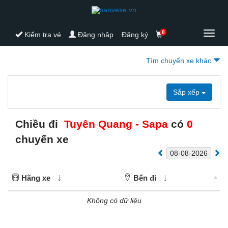
0
Toggl
Kiểm tra vé
Đăng nhập
Đăng ký
navig
Tìm chuyến xe khác
Sắp xếp
Chiều đi
Tuyên Quang - Sapa
có
0
chuyến xe
Hãng xe
Bến đi
Không có dữ liệu