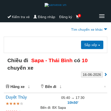
0
Toggl
Kiểm tra vé
Đăng nhập
Đăng ký
navig
Tìm chuyến xe khác
Sắp xếp
Chiều đi
Sapa - Thái Bình
có
10
chuyến xe
Hãng xe
Bến đi
Duyệt Thủy
05:40
→
17:30
10h50'
Bến đi:
BX Sapa