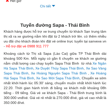
Hết giờ
Chi tiết
Tuyến đường
Sapa - Thái Bình
Khách hàng được hỗ trợ xe trung chuyển từ khách Sạn trung tâm
thị xã ra xe giường nằm khi đặt từ 2 khách trở lên. có thêm nhiều
ưu đãi cho khách đoàn khi đặt vé online trực tuyến tại sanvexe.vn
-
Hỗ trợ đặt vé 0988 911 777
Khoảng cách từ Thị xã Sapa (Lào Cai) giữa TP Thái Bình dài
khoảng 500 Km. Mỗi ngày có gần 6 chuyến xe khách xe giường
nằm chất lượng cao chạy tuyến Sapa Thái Bình từ nhà
Xe Ngân
Hà Sapa Thái Bình
,
Xe Duyệt Thủy Sapa Thái Bình
,
Xe Sao Vàng
Sapa Thái Bình
,
Xe Hoàng Nguyên Sapa Thái Bình
,
Xe Hoàng
Hải Sapa Thái Bình
,
Xe Sao Mới Sapa Thái Bình
, Chuyến xe sớm
nhất khởi hành lúc 05:30' sáng, chuyến muộn nhất khởi hành lúc
22:20. Thời gian hành trình đi bằng xe khách mất khoảng 08h
tiếng - 09 tiếng. Giá vé xe khách Sapa - Thái Bình trung bình là
300.000 vnđ/vé. Giá vé rẻ nhất là 270.000 đ/vé, giá vé cao nhất là
350.000 đ/vé.