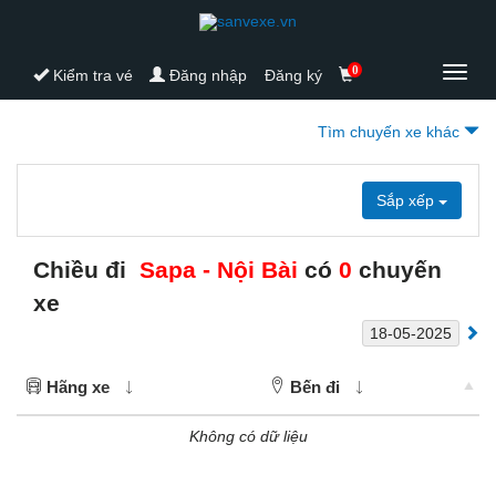
0
Toggl
Kiểm tra vé
Đăng nhập
Đăng ký
navig
Tìm chuyến xe khác
Sắp xếp
Chiều đi
Sapa - Nội Bài
có
0
chuyến
xe
Hãng xe
Bến đi
Không có dữ liệu