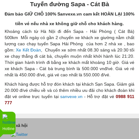
Tuyến đường
Sapa - Cát Bà
Đảm bảo GIỮ CHỖ 100% Sanvexe.vn cam kết HOÀN LẠI 100%
tiền vé nếu nhà xe không giữ chỗ cho khách hàng.
Khoảng cách từ Hà Nội đi đến Sapa - Hải Phòng ( Cát Bà)
500km Mỗi ngày có gần 2 chuyến xe khách xe giường nằm chất
lượng cao chạy tuyến Sapa Hải Phòng của hơn 2 nhà xe , bao
gồm:
Xe Kết Đoàn
, Chuyến xe sớm nhất 08.30 sáng và 20:30 tối
xe chạy thẳng đi cát bà, chuyến muộn nhất khởi hành lúc 21:20.
Thời gian hành trình đi bằng xe khách mất khoảng 10 giờ. Giá vé
xe khách Sapa - Cát bà trung bình là 500.000 vnđ/vé. Giá vé rẻ
nhất là 450.000 đ/vé, giá vé cao nhất là 550.000 đ/vé.
Khách hàng được hỗ trợ đón khách tại khách Sạn Sapa. Giảm giá
20.000 đ/vé chiều về và có thêm nhiều ưu đãi cho khách đoàn khi
đặt vé online trực tuyến tại
sanvexe.vn
- Hỗ trợ đặt vé
0988 911
777
Kênh xã hội
Hotline