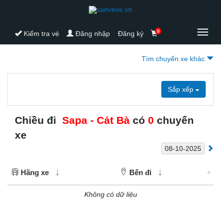
0
Toggl
Kiểm tra vé
Đăng nhập
Đăng ký
navig
Tìm chuyến xe khác
Sắp xếp
Chiều đi
Sapa - Cát Bà
có
0
chuyến
xe
Hãng xe
Bến đi
Không có dữ liệu