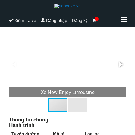
0
Toggl
Kiểm tra vé
Đăng nhập
Đăng ký
navig
Xe New Enjoy Limousine
Thông tin chung
Hành trình
Tuyến đường
Mô tả
Loại xe