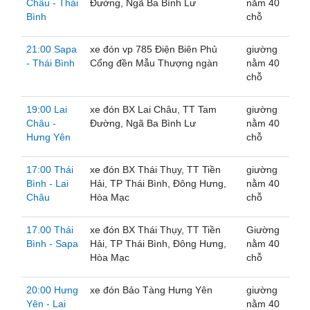
Châu - Thái
Đường, Ngã Ba Bình Lư
nằm 40
Bình
chỗ
21:00 Sapa
xe đón vp 785 Điện Biên Phủ
giường
- Thái Bình
Cổng đền Mẫu Thượng ngàn
nằm 40
chỗ
19:00 Lai
xe đón BX Lai Châu, TT Tam
giường
Châu -
Đường, Ngã Ba Bình Lư
nằm 40
Hưng Yên
chỗ
17:00 Thái
xe đón BX Thái Thụy, TT Tiền
giường
Bình - Lai
Hải, TP Thái Bình, Đông Hưng,
nằm 40
Châu
Hòa Mạc
chỗ
17.00 Thái
xe đón BX Thái Thụy, TT Tiền
Giường
Bình - Sapa
Hải, TP Thái Bình, Đông Hưng,
nằm 40
Hòa Mạc
chỗ
20:00 Hưng
xe đón Bảo Tàng Hưng Yên
giường
Yên - Lai
nằm 40