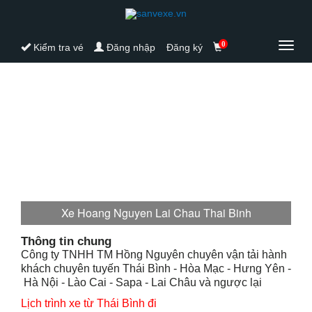
0
Toggl
Kiểm tra vé
Đăng nhập
Đăng ký
navig
Xe Hoang Nguyen Lai Chau Thai Binh
Thông tin chung
Công ty TNHH TM Hồng Nguyên chuyên vận tải hành
khách chuyên tuyến Thái Bình - Hòa Mạc - Hưng Yên -
Hà Nội - Lào Cai - Sapa - Lai Châu và ngược lại
Lịch trình xe từ Thái Bình đi