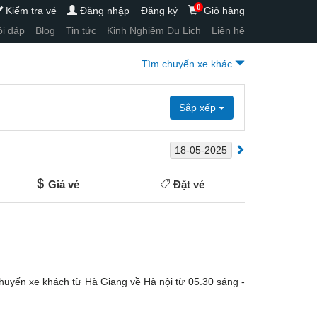
0
Kiểm tra vé
Đăng nhập
Đăng ký
Giỏ hàng
i đáp
Blog
Tin tức
Kinh Nghiệm Du Lịch
Liên hệ
Tìm chuyến xe khác
Sắp xếp
Giá vé
Đặt vé
huyến xe khách từ Hà Giang về Hà nội từ 05.30 sáng -