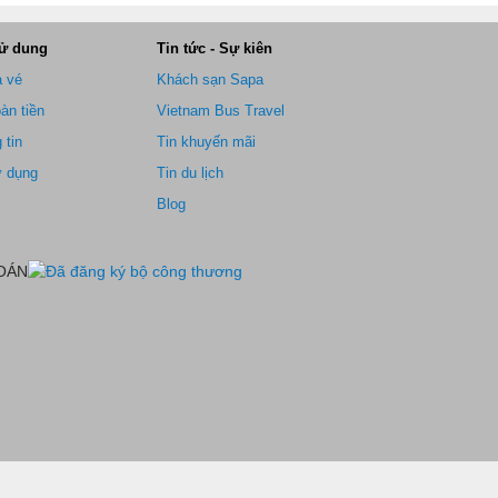
sử dung
Tin tức - Sự kiên
ả vé
Khách sạn Sapa
àn tiền
Vietnam Bus Travel
 tin
Tin khuyến mãi
ử dụng
Tin du lịch
Blog