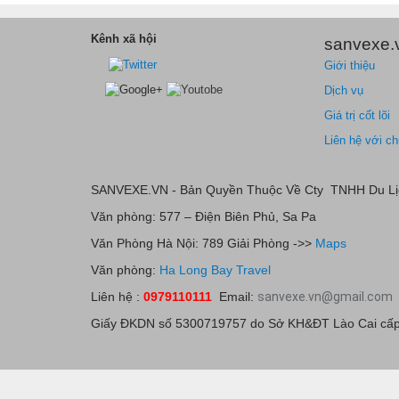
Kênh xã hội
sanvexe.
Giới thiệu
Dịch vụ
Giá trị cốt lõi
Liên hệ với ch
SANVEXE.VN - Bản Quyền Thuộc Về Cty TNHH Du Lị
Văn phòng: 577 – Điện Biên Phủ, Sa Pa
Văn Phòng Hà Nội: 789 Giải Phòng ->>
Maps
Văn phòng:
Ha Long Bay Travel
Liên hệ :
0979110111
Email:
sanvexe.vn@gmail.com
Giấy ĐKDN số 5300719757 do Sở KH&ĐT Lào Cai cấp